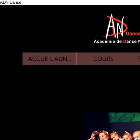
ADN Danse
ACCUEIL ADN...
COURS