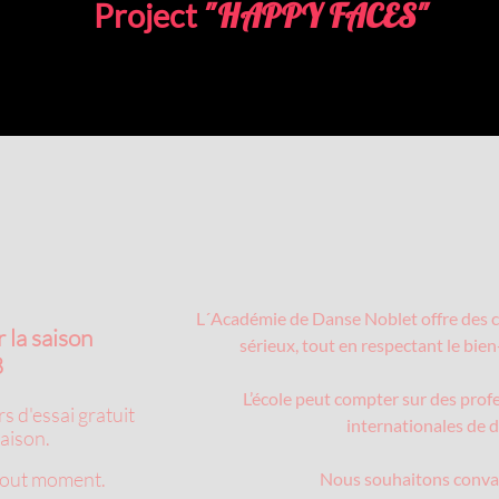
Project
"HAPPY FACES"
 la saison
L´Académie de Danse Noblet offre des cou
​
sérieux, tout en respectant le bien
s d'essai gratuit
L’école peut compter sur des prof
saison.
internationales de 
à tout moment.
Nous souhaitons convain