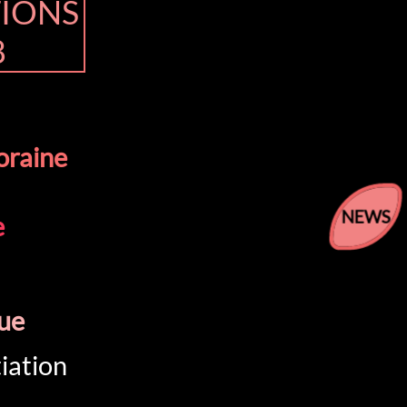
TIONS
8
oraine
NEWS
e
ue
tiation